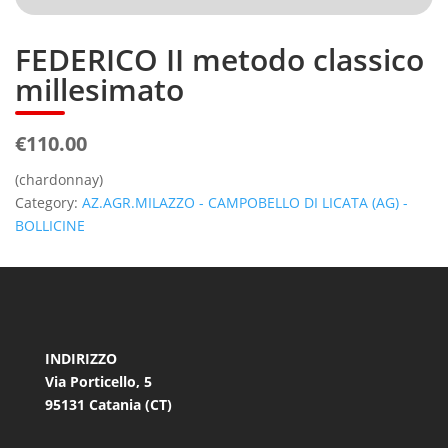
FEDERICO II metodo classico
millesimato
€110.00
(chardonnay)
Category:
AZ.AGR.MILAZZO - CAMPOBELLO DI LICATA (AG) -
BOLLICINE
INDIRIZZO
Via Porticello, 5
95131 Catania (CT)