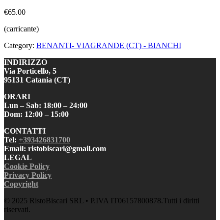
€65.00
(carricante)
Category:
BENANTI- VIAGRANDE (CT) - BIANCHI
INDIRIZZO
Via Porticello, 5
95131 Catania (CT)
ORARI
Lun – Sab: 18:00 – 24:00
Dom: 12:00 – 15:00
CONTATTI
Tel:
+393426831700
Email: ristobiscari@gmail.com
LEGAL
Cookie Policy
Privacy Policy
Copyright
© 2025 RistoBiscari SRL • P.IVA IT06157800878.Tutti i diritti
riservati.