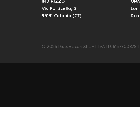
INDIRIZZO
ORA
Via Porticello, 5
Lun 
95131 Catania (CT)
Dom:
© 2025 RistoBiscari SRL • P.IVA IT06157800878.Tutti