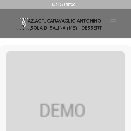
3426831700
AZ.AGR. CARAVAGLIO ANTONINO-
ISOLA DI SALINA (ME) - DESSERT